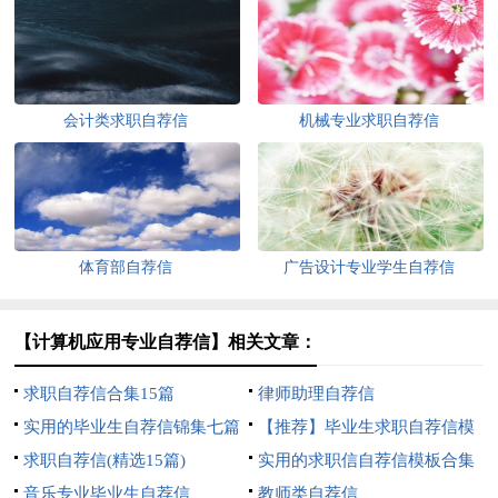
会计类求职自荐信
机械专业求职自荐信
体育部自荐信
广告设计专业学生自荐信
【计算机应用专业自荐信】相关文章：
求职自荐信合集15篇
律师助理自荐信
实用的毕业生自荐信锦集七篇
【推荐】毕业生求职自荐信模
求职自荐信(精选15篇)
板锦集九篇
实用的求职信自荐信模板合集
音乐专业毕业生自荐信
五篇
教师类自荐信