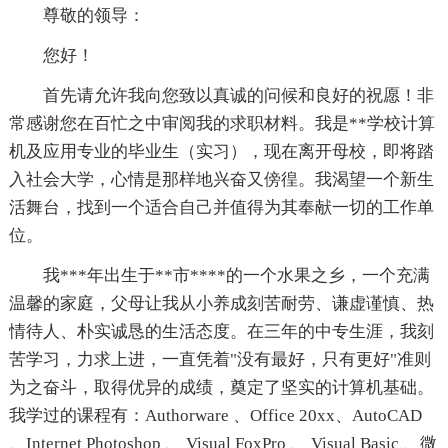
尊敬的领导：
您好！
首先请允许我向您致以真诚的问候和良好的祝愿！非
常感谢您在百忙之中审阅我的求职材料。我是**学校计算
机及应用专业的毕业生（实习），现在离开母校，即将踏
入社会大学，心情是那样地兴奋又傍徨。我渴望一个新生
活舞台，找到一个适合自己并值得为其奉献一切的工作单
位。
我***年出生于**市****的一个水果之乡，一个充满
温馨的家庭，父母让我从小养成刻苦耐劳、谦虚谨慎、热
情待人、朴实诚恳的生活态度。在三年的中专生涯，我刻
苦学习，力求上进，一直凭着"没有最好，只有更好"准则
为之奋斗，取得优异的成绩，奠定了坚实的计算机基础。
我学过的课程有：Authorware 、Office 20xx、AutoCAD
、Internet Photoshop 、 Visual FoxPro 、 Visual Basic 、微